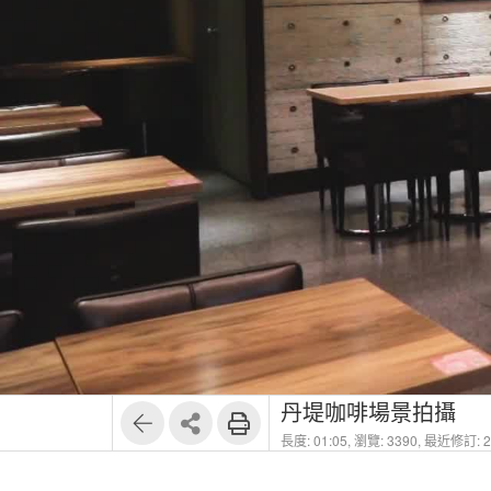
丹堤咖啡場景拍攝
長度: 01:05,
瀏覽: 3390,
最近修訂: 20