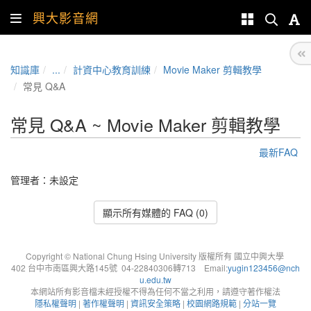
興大影音網
知識庫
...
計資中心教育訓練
Movie Maker 剪輯教學
常見 Q&A
常見 Q&A ~ Movie Maker 剪輯教學
最新FAQ
管理者：未設定
顯示所有媒體的 FAQ (0)
Copyright © National Chung Hsing University 版權所有 國立中興大學
402 台中市南區興大路145號 04-22840306轉713 Email:
yugin123456@nch
u.edu.tw
本網站所有影音檔未經授權不得為任何不當之利用，請遵守著作權法
隱私權聲明
|
著作權聲明
|
資訊安全策略
|
校園網路規範
|
分站一覽