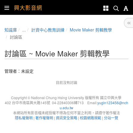
興大影音網
知識庫
...
計資中心教育訓練
Movie Maker 剪輯教學
討論區
討論區 ~ Movie Maker 剪輯教學
管理者：未設定
目前沒有討論
Copyright © National Chung Hsing University 版權所有 國立中興大學
402 台中市南區興大路145號 04-22840306轉713 Email:
yugin123456@nch
u.edu.tw
本網站所有影音檔未經授權不得為任何不當之利用，請遵守著作權法
隱私權聲明
|
著作權聲明
|
資訊安全策略
|
校園網路規範
|
分站一覽