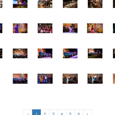
<
1
2
3
4
5
6
>