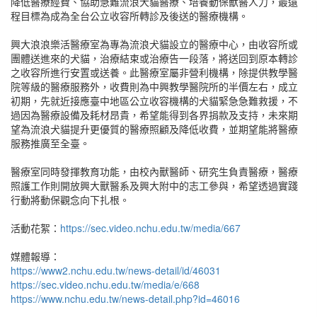
降低醫療經費、協助急難流浪犬貓醫療、培養動保獸醫人力，最遠
程目標為成為全台公立收容所轉診及後送的醫療機構。
興大浪浪樂活醫療室為專為流浪犬貓設立的醫療中心，由收容所或
團體送進來的犬貓，治療結束或治療告一段落，將送回到原本轉診
之收容所進行安置或送養。此醫療室屬非營利機構，除提供教學醫
院等級的醫療服務外，收費則為中興教學醫院所的半價左右，成立
初期，先就近接應臺中地區公立收容機構的犬貓緊急急難救援，不
過因為醫療設備及耗材昂貴，希望能得到各界捐款及支持，未來期
望為流浪犬貓提升更優質的醫療照顧及降低收費，並期望能將醫療
服務推廣至全臺。
醫療室同時發揮教育功能，由校內獸醫師、研究生負責醫療，醫療
照護工作則開放興大獸醫系及興大附中的志工參與，希望透過實踐
行動將動保觀念向下扎根。
活動花絮：
https://sec.video.nchu.edu.tw/media/667
媒體報導：
https://www2.nchu.edu.tw/news-detail/id/46031
https://sec.video.nchu.edu.tw/media/e/668
https://www.nchu.edu.tw/news-detail.php?id=46016