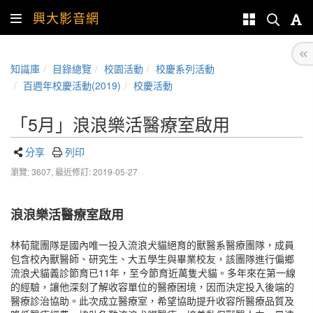
興大影音網
知識庫
目錄總覽
校園活動
校慶系列活動
百週年校慶活動(2019)
校慶活動
「5月」浪浪樂活醫療室啟用
分享
列印
瀏覽: 3607,
最近修訂: 2019-05-27
浪浪樂活醫療室啟用
林荀龍團隊是國內唯一投入流浪犬貓絕育的獸醫系醫療團隊，成員
包含校內獸醫師、研究生、大五學生與畢業校友，該團隊進行偏鄉
流浪犬貓義診節育已11年，至今節育近萬隻犬貓。多年來在第一線
的經驗，讓他深刻了解收容單位的醫療困境，因而決定投入後端的
醫療診治協助。此次成立醫療室，希望協助提升收容所醫療品質及