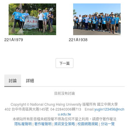
221A1979
221A1938
下一篇
討論
詳細
目前沒有討論
Copyright © National Chung Hsing University 版權所有 國立中興大學
402 台中市南區興大路145號 04-22840306轉713 Email:
yugin123456@nch
u.edu.tw
本網站所有影音檔未經授權不得為任何不當之利用，請遵守著作權法
隱私權聲明
|
著作權聲明
|
資訊安全策略
|
校園網路規範
|
分站一覽