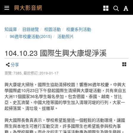
興大影音網
知識庫
目錄總覽
校園活動
校慶系列活動
96週年校慶活動(2015)
活動照片
104.10.23 國際生興大康堤淨溪
分享
瀏覽: 7385,
最近修訂: 2019-01-17
興大康堤大掃除，國際生協助清掃校園！響應96週年校慶，中興大
學國際處10月23日下午發起國際生清掃興大康堤活動，共有來自五
大洲11個國家36名學生報名參加，包含德國、泰國、越南、甘比
亞、史瓦濟蘭、中國大陸等國的學生加入清理河堤的行列，大家一
起掃落葉、清垃圾、拔雜草。
興大國際長魯真表示，學校希望能營造一個輕鬆的活動環境，讓國
際生與本地生可進行互動交流，許多國際生也希望能參與校內事
務，為學校服務。而此次的志工淨溪活動專為國際生及陸生舉辦，