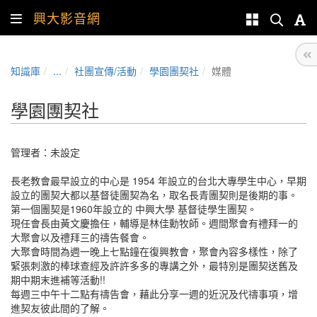
興大影音網
知識庫
...
社團宣傳/活動
學園團契社
媒體
學園團契社
管理者：未設定
長老教會最早設立的中心是 1954 年設立的台北大專學生中心，早期
設立的團契大都以基督徒團契為名，取名長青團契則是後期的事。
第一個團契是1960年設立的 中興大學 基督徒學生團契。
現任會長由黃文慶擔任，輔導是林佳勳牧師。週間聚會有禮拜一的
大聚會以及禮拜三的禱告餐會。
大聚會時間為週一晚上七點鐘在復興教會，聚會內容多樣性，除了
緊張刺激的棒球查經及許許多多的專講之外，最特別是團契送舊及
期中期末進補等活動!!
每週三中午十二點有禱告會，藉此分享一週的近況及代禱事項，增
進契友彼此間的了解。