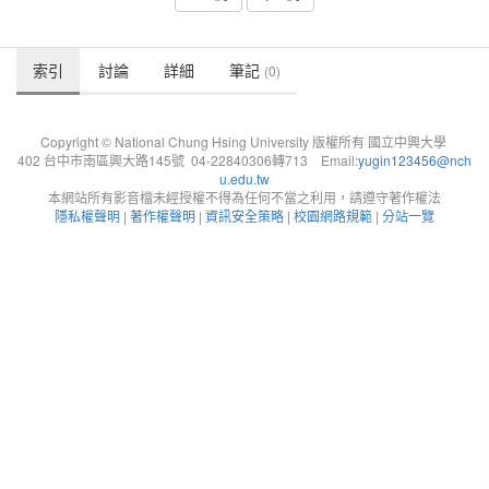
索引
討論
詳細
筆記
(0)
Copyright © National Chung Hsing University 版權所有 國立中興大學
402 台中市南區興大路145號 04-22840306轉713 Email:
yugin123456@nch
u.edu.tw
本網站所有影音檔未經授權不得為任何不當之利用，請遵守著作權法
隱私權聲明
|
著作權聲明
|
資訊安全策略
|
校園網路規範
|
分站一覽