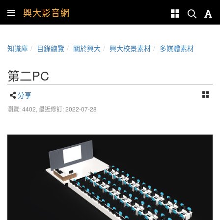
興大影音網
知識庫
目錄總覽
關於興大
興大校景素材
多媒體素材
第二PC
分享
瀏覽: 4402,
最近修訂: 2022-07-28