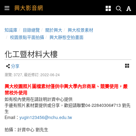
興大影音網
知識庫
目錄總覽
關於興大
興大校景素材
校園景點平面拍攝
興大靜態空拍畫面
化工暨材料大樓
分享
瀏覽: 3727,
最近修訂: 2022-06-24
興大校園照片圖檔素材僅供中興大學內非商業、競賽使用，嚴
禁校外使用
如有校內使用在請註明計資中心提供
手邊有照片素材要提供或分享，歡迎請聯繫04-22840306#713 劉先
生
Email：
yugin123456@nchu.edu.tw
拍攝：計資中心 劉先生