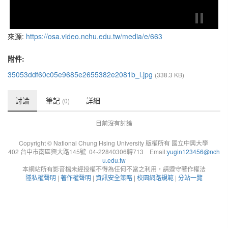
來源:
https://osa.video.nchu.edu.tw/media/e/663
附件:
35053ddf60c05e9685e2655382e2081b_l.jpg
(338.3 KB)
討論
筆記
詳細
(0)
目前沒有討論
Copyright © National Chung Hsing University 版權所有 國立中興大學
402 台中市南區興大路145號 04-22840306轉713 Email:
yugin123456@nch
u.edu.tw
本網站所有影音檔未經授權不得為任何不當之利用，請遵守著作權法
隱私權聲明
|
著作權聲明
|
資訊安全策略
|
校園網路規範
|
分站一覽