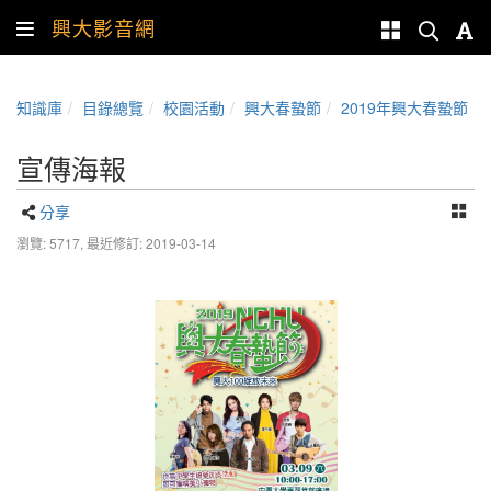
興大影音網
知識庫
目錄總覽
校園活動
興大春蟄節
2019年興大春蟄節
宣傳海報
分享
瀏覽: 5717,
最近修訂: 2019-03-14