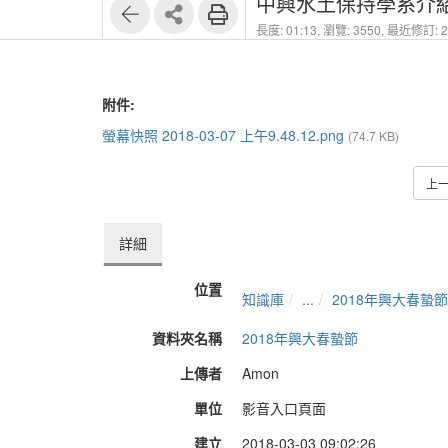
中興水土保持學系介紹 
長度: 01:13,
瀏覽: 3550,
最近修訂: 20
附件:
螢幕快照 2018-03-07 上午9.48.12.png
(74.7 KB)
上
詳細
位置
知識庫
...
2018年興大春蟄節
資料夾名稱
2018年興大春蟄節
上傳者
Amon
單位
影音入口頁面
建立
2018-03-03 09:02:26