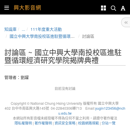
興大影音網
知識庫
...
111年度重大活動
國立中興大學南投校區進駐暨循環經濟研究學院揭牌典禮
討論區
討論區 ~ 國立中興大學南投校區進駐
暨循環經濟研究學院揭牌典禮
管理者：
劉躍
目前沒有討論
Copyright © National Chung Hsing University 版權所有 國立中興大學
402 台中市南區興大路145號 04-22840306轉713 Email:
yugin123456@nch
u.edu.tw
本網站所有影音檔未經授權不得為任何不當之利用，請遵守著作權法
隱私權聲明
|
著作權聲明
|
資訊安全策略
|
校園網路規範
|
分站一覽