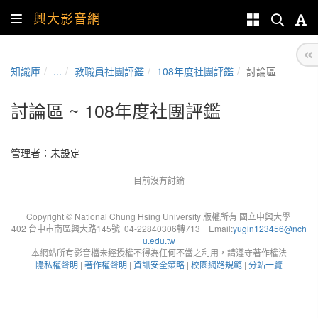
興大影音網
知識庫
...
教職員社團評鑑
108年度社團評鑑
討論區
討論區 ~ 108年度社團評鑑
管理者：未設定
目前沒有討論
Copyright © National Chung Hsing University 版權所有 國立中興大學
402 台中市南區興大路145號 04-22840306轉713 Email:
yugin123456@nch
u.edu.tw
本網站所有影音檔未經授權不得為任何不當之利用，請遵守著作權法
隱私權聲明
|
著作權聲明
|
資訊安全策略
|
校園網路規範
|
分站一覽