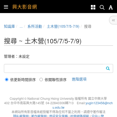
興大影音網
知識庫
...
系所活動
土木營(105/7/5-7/9)
搜尋
搜尋 ~ 土木營(105/7/5-7/9)
管理者：未設定
進階選項
依更新時間排序
依關聯性排序
Copyright © National Chung Hsing University 版權所有 國立中興大學
402 台中市南區興大路145號 04-22840306轉713 Email:
yugin123456@nch
u.edu.tw
本網站所有影音檔未經授權不得為任何不當之利用，請遵守著作權法
隱私權聲明
|
著作權聲明
|
資訊安全策略
|
校園網路規範
|
分站一覽