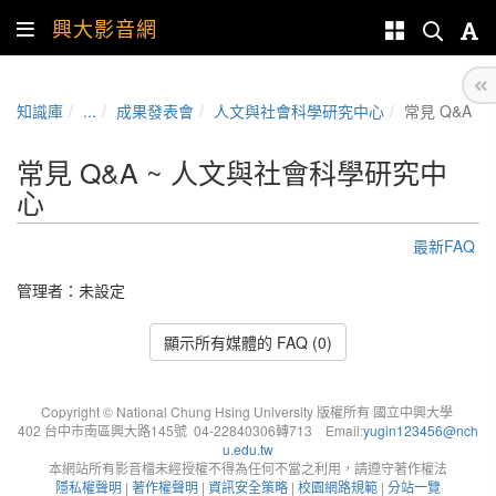
興大影音網
知識庫
...
成果發表會
人文與社會科學研究中心
常見 Q&A
常見 Q&A ~ 人文與社會科學研究中
心
最新FAQ
管理者：未設定
顯示所有媒體的 FAQ (0)
Copyright © National Chung Hsing University 版權所有 國立中興大學
402 台中市南區興大路145號 04-22840306轉713 Email:
yugin123456@nch
u.edu.tw
本網站所有影音檔未經授權不得為任何不當之利用，請遵守著作權法
隱私權聲明
|
著作權聲明
|
資訊安全策略
|
校園網路規範
|
分站一覽