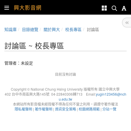
興大影音網
知識庫
目錄總覽
關於興大
校長專區
討論區
討論區 ~ 校長專區
管理者：未設定
目前沒有討論
Copyright © National Chung Hsing University 版權所有 國立中興大學
402 台中市南區興大路145號 04-22840306轉713 Email:
yugin123456@nch
u.edu.tw
本網站所有影音檔未經授權不得為任何不當之利用，請遵守著作權法
隱私權聲明
|
著作權聲明
|
資訊安全策略
|
校園網路規範
|
分站一覽