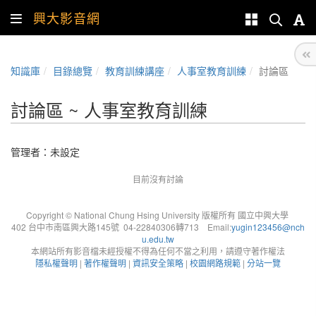
興大影音網
知識庫
目錄總覽
教育訓練講座
人事室教育訓練
討論區
討論區 ~ 人事室教育訓練
管理者：未設定
目前沒有討論
Copyright © National Chung Hsing University 版權所有 國立中興大學
402 台中市南區興大路145號 04-22840306轉713 Email:
yugin123456@nch
u.edu.tw
本網站所有影音檔未經授權不得為任何不當之利用，請遵守著作權法
隱私權聲明
|
著作權聲明
|
資訊安全策略
|
校園網路規範
|
分站一覽