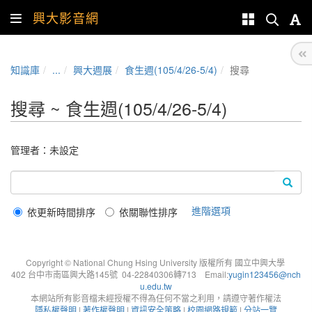
興大影音網
知識庫
...
興大週展
食生週(105/4/26-5/4)
搜尋
搜尋 ~ 食生週(105/4/26-5/4)
管理者：未設定
進階選項
依更新時間排序
依關聯性排序
Copyright © National Chung Hsing University 版權所有 國立中興大學
402 台中市南區興大路145號 04-22840306轉713 Email:
yugin123456@nch
u.edu.tw
本網站所有影音檔未經授權不得為任何不當之利用，請遵守著作權法
隱私權聲明
|
著作權聲明
|
資訊安全策略
|
校園網路規範
|
分站一覽