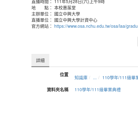
直播時間： 111年5月28日(六)上午9時
地 點： 本校惠蓀堂
主辦單位： 國立中興大學
直播單位： 國立中興大學計資中心
官方網站：
https://www.osa.nchu.edu.tw/osa/laa/gradu
詳細
位置
知識庫
...
110學年/111級
資料夾名稱
110學年/111級畢業典禮
上傳者
劉躍
單位
計資中心
建立
2022-05-28 16:06:58
最近修訂
2023-06-07 09:18:03