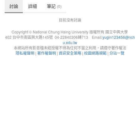
討論
詳細
筆記
(0)
目前沒有討論
Copyright © National Chung Hsing University 版權所有 國立中興大學
402 台中市南區興大路145號 04-22840306轉713 Email:
yugin123456@nch
u.edu.tw
本網站所有影音檔未經授權不得為任何不當之利用，請遵守著作權法
隱私權聲明
|
著作權聲明
|
資訊安全策略
|
校園網路規範
|
分站一覽