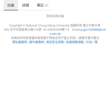
討論
詳細
筆記
(0)
目前沒有討論
Copyright © National Chung Hsing University 版權所有 國立中興大學
402 台中市南區興大路145號 04-22840306轉713 Email:
yugin123456@nch
u.edu.tw
本網站所有影音檔未經授權不得為任何不當之利用，請遵守著作權法
隱私權聲明
|
著作權聲明
|
資訊安全策略
|
校園網路規範
|
分站一覽