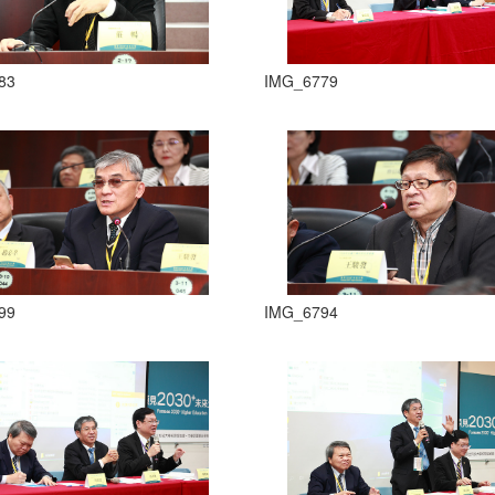
83
IMG_6779
99
IMG_6794