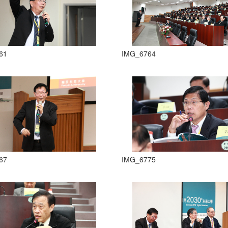
61
IMG_6764
67
IMG_6775