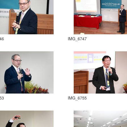
46
IMG_6747
53
IMG_6755