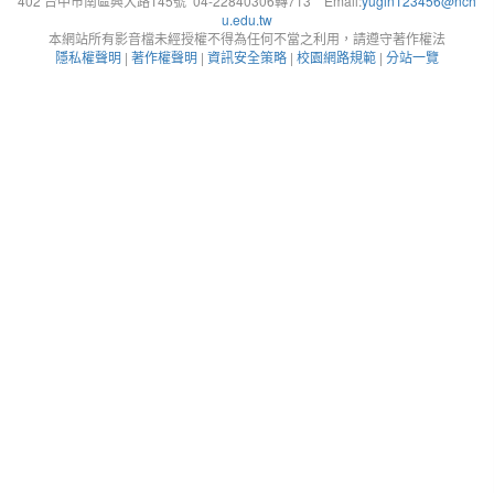
402 台中市南區興大路145號 04-22840306轉713 Email:
yugin123456@nch
u.edu.tw
本網站所有影音檔未經授權不得為任何不當之利用，請遵守著作權法
隱私權聲明
|
著作權聲明
|
資訊安全策略
|
校園網路規範
|
分站一覽