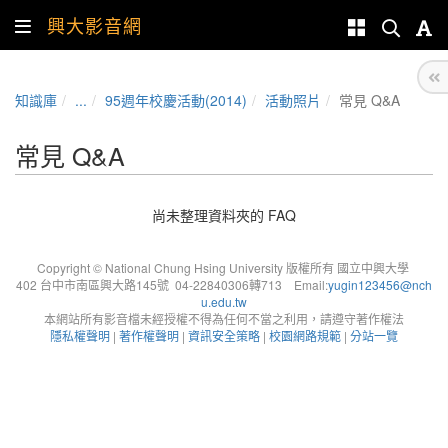
興大影音網
知識庫
...
95週年校慶活動(2014)
活動照片
常見 Q&A
常見 Q&A
尚未整理資料夾的 FAQ
Copyright © National Chung Hsing University 版權所有 國立中興大學
402 台中市南區興大路145號 04-22840306轉713 Email:
yugin123456@nch
u.edu.tw
本網站所有影音檔未經授權不得為任何不當之利用，請遵守著作權法
隱私權聲明
|
著作權聲明
|
資訊安全策略
|
校園網路規範
|
分站一覽