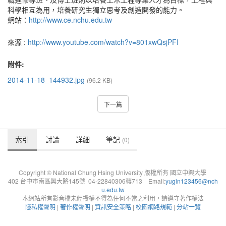
科學相互為用，培養研究生獨立思考及創造開發的能力。
網站：
http://www.ce.nchu.edu.tw
來源 :
http://www.youtube.com/watch?v=801xwQsjPFI
附件:
2014-11-18_144932.jpg
(96.2 KB)
下一篇
索引
討論
詳細
筆記
(0)
Copyright © National Chung Hsing University 版權所有 國立中興大學
402 台中市南區興大路145號 04-22840306轉713 Email:
yugin123456@nch
u.edu.tw
本網站所有影音檔未經授權不得為任何不當之利用，請遵守著作權法
隱私權聲明
|
著作權聲明
|
資訊安全策略
|
校園網路規範
|
分站一覽