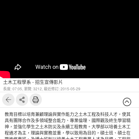
土木工程學系 - 招生宣傳影片
長度: 07:05,
瀏覽: 3212,
最近修訂: 2015-05-29
教育目標以培育兼顧理論與實作能力之土木工程及科技人才，使其
具有團隊合作及多領域整合能力、專業倫理、國際觀及終生學習精
神，並強化學生之土木防災及永續工程教育。大學部以培養土木工
程通才為主，理論與實務並重，學以致用為目的，碩士班、碩士在
職進修專班、及博士班則以培養土木工程專業人才為目標，工程與