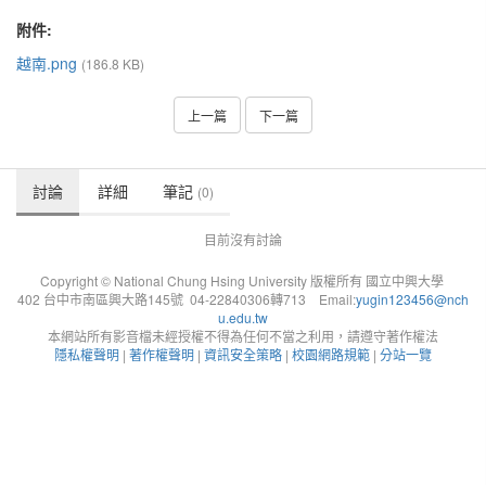
附件:
越南.png
(186.8 KB)
上一篇
下一篇
討論
詳細
筆記
(0)
目前沒有討論
Copyright © National Chung Hsing University 版權所有 國立中興大學
402 台中市南區興大路145號 04-22840306轉713 Email:
yugin123456@nch
u.edu.tw
本網站所有影音檔未經授權不得為任何不當之利用，請遵守著作權法
隱私權聲明
|
著作權聲明
|
資訊安全策略
|
校園網路規範
|
分站一覽