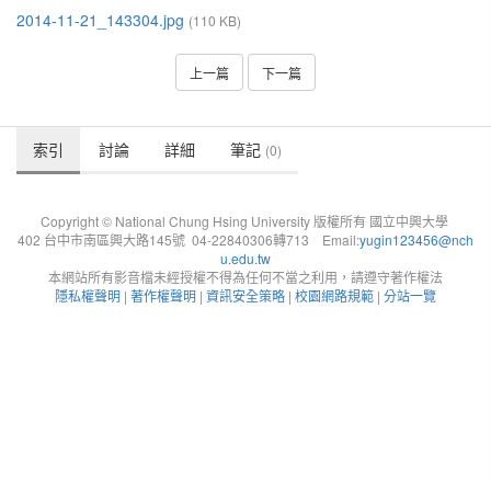
2014-11-21_143304.jpg
(110 KB)
上一篇
下一篇
索引
討論
詳細
筆記
(0)
Copyright © National Chung Hsing University 版權所有 國立中興大學
402 台中市南區興大路145號 04-22840306轉713 Email:
yugin123456@nch
u.edu.tw
本網站所有影音檔未經授權不得為任何不當之利用，請遵守著作權法
隱私權聲明
|
著作權聲明
|
資訊安全策略
|
校園網路規範
|
分站一覽