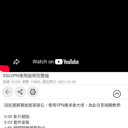
SSLVPN使用說明完整版
長度: 03:59,
瀏覽: 15895,
最近修訂: 2021-05-28
因近期將實施居家辦公，使用VPN需求者大增，為此分享相關教學:
0:00 影片開始
0:03 套件安裝
1:55 關閉開機預載執行