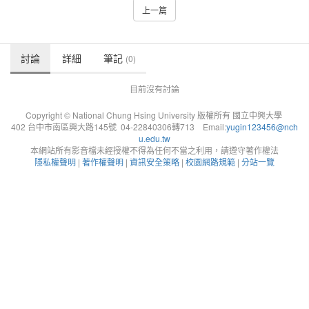
上一篇
討論
詳細
筆記
(0)
目前沒有討論
Copyright © National Chung Hsing University 版權所有 國立中興大學
402 台中市南區興大路145號 04-22840306轉713 Email:
yugin123456@nch
u.edu.tw
本網站所有影音檔未經授權不得為任何不當之利用，請遵守著作權法
隱私權聲明
|
著作權聲明
|
資訊安全策略
|
校園網路規範
|
分站一覽