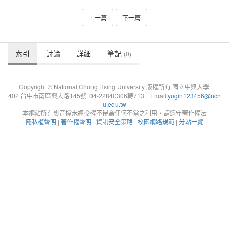
上一篇
下一篇
索引
討論
詳細
筆記
(0)
Copyright © National Chung Hsing University 版權所有 國立中興大學
402 台中市南區興大路145號 04-22840306轉713 Email:
yugin123456@nch
u.edu.tw
本網站所有影音檔未經授權不得為任何不當之利用，請遵守著作權法
隱私權聲明
|
著作權聲明
|
資訊安全策略
|
校園網路規範
|
分站一覽