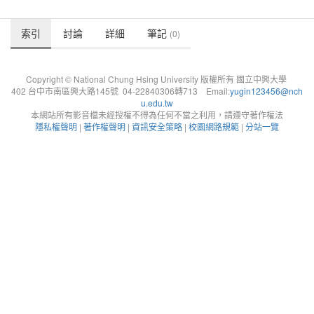
索引
討論
詳細
筆記
(0)
Copyright © National Chung Hsing University 版權所有 國立中興大學
402 台中市南區興大路145號 04-22840306轉713 Email:
yugin123456@nch
u.edu.tw
本網站所有影音檔未經授權不得為任何不當之利用，請遵守著作權法
隱私權聲明
|
著作權聲明
|
資訊安全策略
|
校園網路規範
|
分站一覽