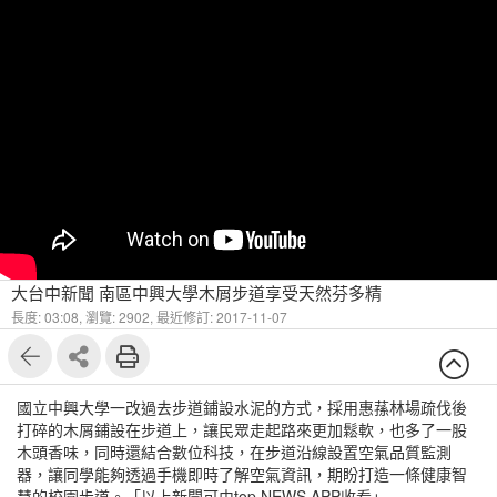
大台中新聞 南區中興大學木屑步道享受天然芬多精
長度: 03:08,
瀏覽: 2902,
最近修訂: 2017-11-07
國立中興大學一改過去步道鋪設水泥的方式，採用惠蓀林場疏伐後
打碎的木屑鋪設在步道上，讓民眾走起路來更加鬆軟，也多了一股
木頭香味，同時還結合數位科技，在步道沿線設置空氣品質監測
器，讓同學能夠透過手機即時了解空氣資訊，期盼打造一條健康智
慧的校園步道。「以上新聞可由top NEWS APP收看」