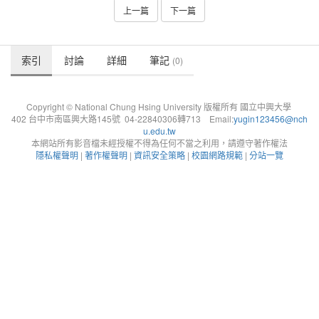
上一篇
下一篇
索引
討論
詳細
筆記
(0)
Copyright © National Chung Hsing University 版權所有 國立中興大學
402 台中市南區興大路145號 04-22840306轉713 Email:
yugin123456@nch
u.edu.tw
本網站所有影音檔未經授權不得為任何不當之利用，請遵守著作權法
隱私權聲明
|
著作權聲明
|
資訊安全策略
|
校園網路規範
|
分站一覽