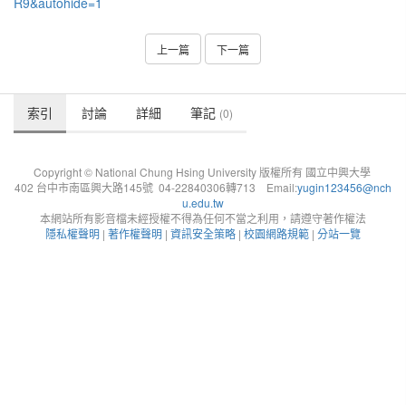
R9&autohide=1
上一篇
下一篇
索引
討論
詳細
筆記
(0)
Copyright © National Chung Hsing University 版權所有 國立中興大學
402 台中市南區興大路145號 04-22840306轉713 Email:
yugin123456@nch
u.edu.tw
本網站所有影音檔未經授權不得為任何不當之利用，請遵守著作權法
隱私權聲明
|
著作權聲明
|
資訊安全策略
|
校園網路規範
|
分站一覽