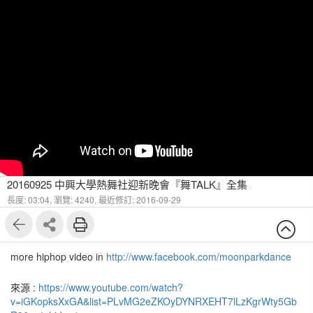
20160925 中興大學熱舞社迎新晚會『舞TALK』全集
長度: 03:04,
瀏覽: 4240,
最近修訂: 2016-09-29
more hiphop video in
http://www.facebook.com/moonparkdance
來源 :
https://www.youtube.com/watch?
v=iGKopksXxGA&list=PLvMG2eZKOyDYNRXEHT7lLzKgrWty5Gb