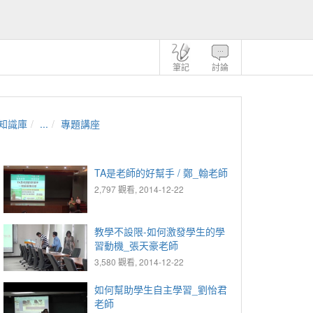
筆記
討論
知識庫
...
專題講座
TA是老師的好幫手 / 鄭_翰老師
2,797 觀看, 2014-12-22
教學不設限-如何激發學生的學
習動機_張天豪老師
3,580 觀看, 2014-12-22
如何幫助學生自主學習_劉怡君
老師