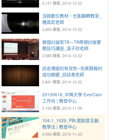
3,121 觀看, 2014-12-22
沒錄數位教材，也能翻轉教室_
鍾昌宏老師
2,850 觀看, 2014-12-22
做個討論型TA－TA帶領討論實
務技巧講座_溫子欣老師
2,985 觀看, 2014-12-22
訊息傳遞的有效性─完美簡報的
成功關鍵_邱誌勇老師
2,891 觀看, 2014-12-22
20150618_中興大學 EverCam
工作坊 | 教發中心
3,193 觀看, 2015-11-09
104-1_1029_PBL暨創意互動
教學法 | 教發中心
3,066 觀看, 2015-11-23