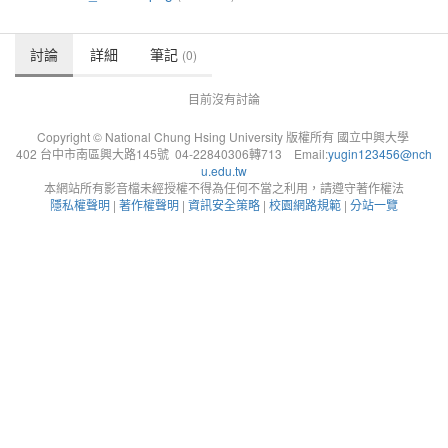
討論
詳細
筆記
(0)
目前沒有討論
Copyright © National Chung Hsing University 版權所有 國立中興大學
402 台中市南區興大路145號 04-22840306轉713 Email:
yugin123456@nch
u.edu.tw
本網站所有影音檔未經授權不得為任何不當之利用，請遵守著作權法
隱私權聲明
|
著作權聲明
|
資訊安全策略
|
校園網路規範
|
分站一覽