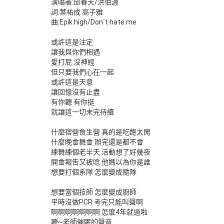
演唱者:邱春天/洪伯源
詞:葉祐成 高子雅
曲:Epik high/Don`t hate me
或許這是注定
讓我與你們相遇
愛打屁 沒神經
但只要我們心在一起
或許這是天意
讓回憶沒有止盡
有你聽 有你挺
就讓這一切未完待續
什麼宿營食生營 真的是吃飽太閒
什麼晚會舞會 辦完還是都不會
練舞練個老半天 活動想了好幾夜
開會報告又被唸 他媽以為你是誰
想要打個系隊 怎麼變成隨隊
想要當個技師 怎麼變成廚師
平時沒做PCR 考完只能叫聲啊
啊啊啊啊啊啊啊 怎麼4年就過啦
聽~老師催眠的聲音