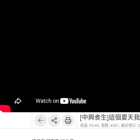
[中興食生]這個夏天我
長度: 03:44,
瀏覽: 4361,
最近修訂: 20