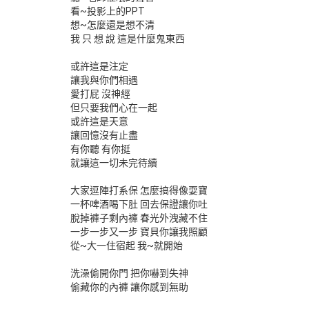
看~投影上的PPT
想~怎麼還是想不清
我 只 想 說 這是什麼鬼東西
或許這是注定
讓我與你們相遇
愛打屁 沒神經
但只要我們心在一起
或許這是天意
讓回憶沒有止盡
有你聽 有你挺
就讓這一切未完待續
大家逗陣打系保 怎麼搞得像耍寶
一杯啤酒喝下肚 回去保證讓你吐
脫掉褲子剩內褲 春光外洩藏不住
一步一步又一步 寶貝你讓我照顧
從~大一住宿起 我~就開始
洗澡偷開你門 把你嚇到失神
偷藏你的內褲 讓你感到無助