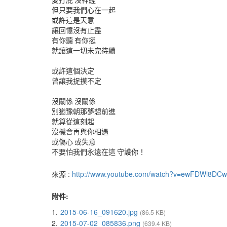
愛打屁 沒神經
但只要我們心在一起
或許這是天意
讓回憶沒有止盡
有你聽 有你挺
就讓這一切未完待續
或許這個決定
曾讓我捉摸不定
沒關係 沒關係
別猶豫朝那夢想前進
就算從這刻起
沒機會再與你相遇
或傷心 或失意
不要怕我們永遠在這 守護你！
來源 :
http://www.youtube.com/watch?v=ewFDWl8DC
附件:
1.
2015-06-16_091620.jpg
(86.5 KB)
2.
2015-07-02_085836.png
(639.4 KB)