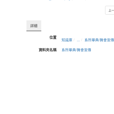
上
詳細
位置
知識庫
...
系所畢典/舞會宣傳
資料夾名稱
系所畢典/舞會宣傳
上傳者
Amon
單位
影音入口頁面
建立
2015-06-16 09:01:00
最近修訂
2015-07-02 09:00:28
長度
03:44