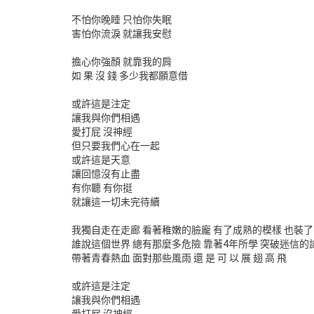
不怕你晚睡 只怕你失眠
害怕你流淚 就讓我安慰
擔心你強顏 就靠我的肩
如 果 沒 錢 多少我都願意借
或許這是注定
讓我與你們相遇
愛打屁 沒神經
但只要我們心在一起
或許這是天意
讓回憶沒有止盡
有你聽 有你挺
就讓這一切未完待續
我獨自走在走廊 看著稚嫩的臉龐 有了成熟的模樣 也裝
誰說這個世界 總有那麼多危險 靠著4年所學 突破迷信的
帶著青春熱血 面對那些風雨 還 是 可 以 展 翅 高 飛
或許這是注定
讓我與你們相遇